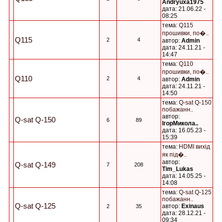
Andryuxa1975
дата: 21.06.22 -
08:25
тема:
Q115
прошивки, по�..
Q115
2
4
автор:
Admin
дата: 24.11.21 -
14:47
тема:
Q110
прошивки, по�..
Q110
2
4
автор:
Admin
дата: 24.11.21 -
14:50
тема:
Q-sat Q-150
побажанн..
автор:
Q-sat Q-150
6
89
ІгорМикола..
дата: 16.05.23 -
15:39
тема:
HDMI вихід
як під�..
автор:
Q-sat Q-149
7
208
Tim_Lukas
дата: 14.05.25 -
14:08
тема:
Q-sat Q-125
побажанн..
Q-sat Q-125
автор:
Exinaus
2
35
дата: 28.12.21 -
09:34