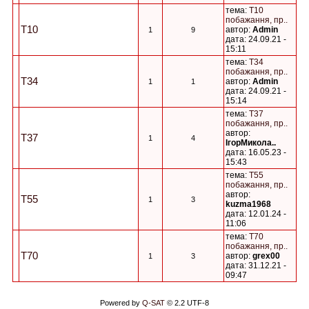
тема:
T10
побажання, пр..
T10
автор:
Admin
1
9
дата: 24.09.21 -
15:11
тема:
T34
побажання, пр..
T34
автор:
Admin
1
1
дата: 24.09.21 -
15:14
тема:
T37
побажання, пр..
автор:
T37
1
4
ІгорМикола..
дата: 16.05.23 -
15:43
тема:
T55
побажання, пр..
автор:
T55
1
3
kuzma1968
дата: 12.01.24 -
11:06
тема:
T70
побажання, пр..
T70
автор:
grex00
1
3
дата: 31.12.21 -
09:47
Powered by
Q-SAT
© 2.2 UTF-8