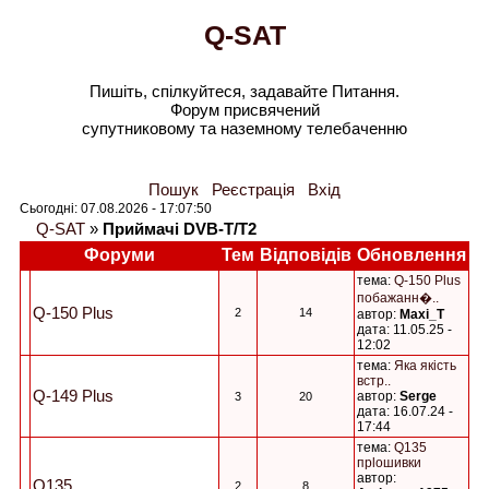
Q-SAT
Пишіть, спілкуйтеся, задавайте Питання.
Форум присвячений
супутниковому та наземному телебаченню
Пошук
Реєстрація
Вхід
Сьогодні: 07.08.2026 - 17:07:50
Q-SAT
»
Приймачі DVB-Т/Т2
Форуми
Тем
Відповідів
Обновлення
тема:
Q-150 Plus
побажанн�..
Q-150 Plus
2
14
автор:
Maxi_T
дата: 11.05.25 -
12:02
тема:
Яка якість
встр..
Q-149 Plus
автор:
Serge
3
20
дата: 16.07.24 -
17:44
тема:
Q135
прlошивки
автор:
Q135
2
8