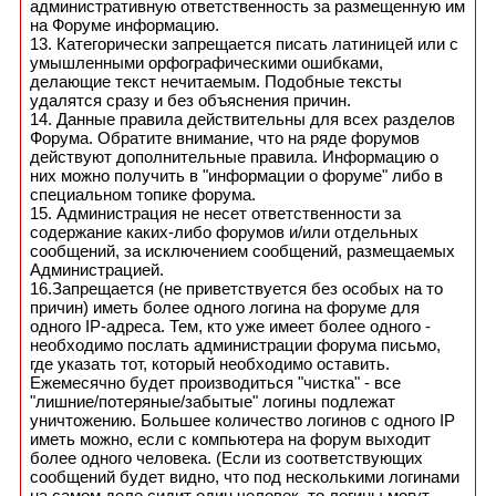
административную ответственность за размещенную им
на Форуме информацию.
13. Категорически запрещается писать латиницей или с
умышленными орфографическими ошибками,
делающие текст нечитаемым. Подобные тексты
удалятся сразу и без объяснения причин.
14. Данные правила действительны для всех разделов
Форума. Обратите внимание, что на ряде форумов
действуют дополнительные правила. Информацию о
них можно получить в "информации о форуме" либо в
специальном топике форума.
15. Администрация не несет ответственности за
содержание каких-либо форумов и/или отдельных
сообщений, за исключением сообщений, размещаемых
Администрацией.
16.Запрещается (не приветствуется без особых на то
причин) иметь более одного логина на форуме для
одного IP-адреса. Тем, кто уже имеет более одного -
необходимо послать администрации форума письмо,
где указать тот, который необходимо оставить.
Ежемесячно будет производиться "чистка" - все
"лишние/потеряные/забытые" логины подлежат
уничтожению. Большее количество логинов с одного IP
иметь можно, если с компьютера на форум выходит
более одного человека. (Если из соответствующих
сообщений будет видно, что под несколькими логинами
на самом деле сидит один человек, то логины могут