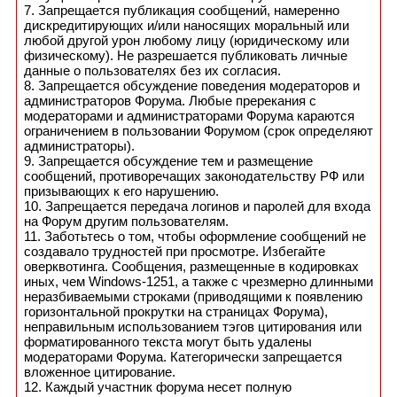
7. Запрещается публикация сообщений, намеренно
дискредитирующих и/или наносящих моральный или
любой другой урон любому лицу (юридическому или
физическому). Не разрешается публиковать личные
данные о пользователях без их согласия.
8. Запрещается обсуждение поведения модераторов и
администраторов Форума. Любые пререкания с
модераторами и администраторами Форума караются
ограничением в пользовании Форумом (срок определяют
администраторы).
9. Запрещается обсуждение тем и размещение
сообщений, противоречащих законодательству РФ или
призывающих к его нарушению.
10. Запрещается передача логинов и паролей для входа
на Форум другим пользователям.
11. Заботьтесь о том, чтобы оформление сообщений не
создавало трудностей при просмотре. Избегайте
оверквотинга. Сообщения, размещенные в кодировках
иных, чем Windows-1251, а также с чрезмерно длинными
неразбиваемыми строками (приводящими к появлению
горизонтальной прокрутки на страницах Форума),
неправильным использованием тэгов цитирования или
форматированного текста могут быть удалены
модераторами Форума. Категорически запрещается
вложенное цитирование.
12. Каждый участник форума несет полную