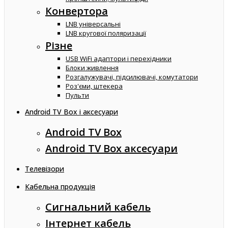
Конвертора
LNB універсальні
LNB кругової поляризації
Різне
USB WiFi адаптори і перехідники
Блоки живлення
Розгалужувачі, підсилювачі, комутатори
Роз'єми, штекера
Пульти
Android TV Box і аксесуари
Android TV Box
Android TV Box аксесуари
Телевізори
Кабельна продукція
Сигнальний кабель
Інтернет кабель