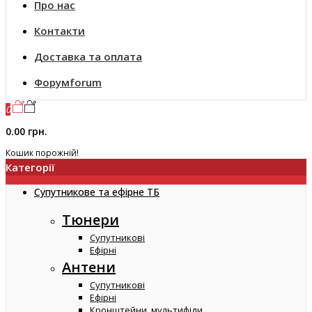
Про нас
Контакти
Доставка та оплата
Форум
forum
0
0.00 грн.
Кошик порожній!
Категорії
Супутникове та ефірне ТБ
Тюнери
Супутникові
Ефірні
Антени
Супутникові
Ефірні
Кронштейни, мультифіди