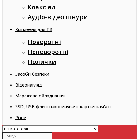
Коаксіал
Аудіо-відео шнури
Кріплення для ТВ
Поворотні
Неповоротні
Полички
Засоби безпеки
Відеонагляд
Мережеве обладнання
SSD, USB флеш-накопичувачі, картки пам'яті
Різне