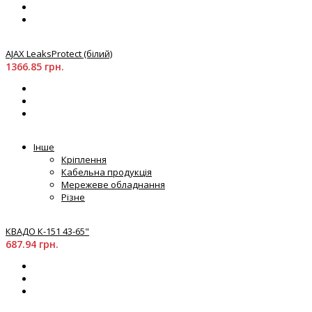
AJAX LeaksProtect (білий)
1366.85 грн.
Інше
Кріплення
Кабельна продукція
Мережеве обладнання
Різне
КВАДО К-151 43-65"
687.94 грн.