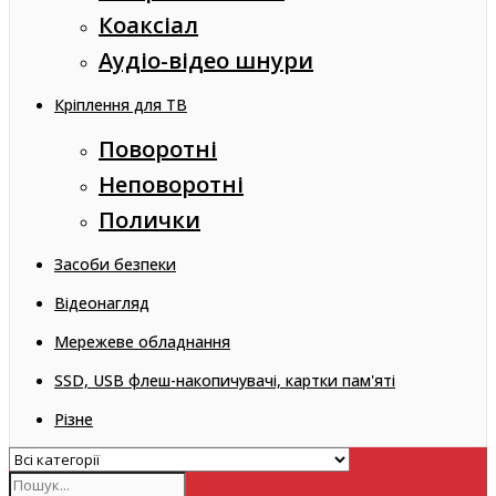
Коаксіал
Аудіо-відео шнури
Кріплення для ТВ
Поворотні
Неповоротні
Полички
Засоби безпеки
Відеонагляд
Мережеве обладнання
SSD, USB флеш-накопичувачі, картки пам'яті
Різне