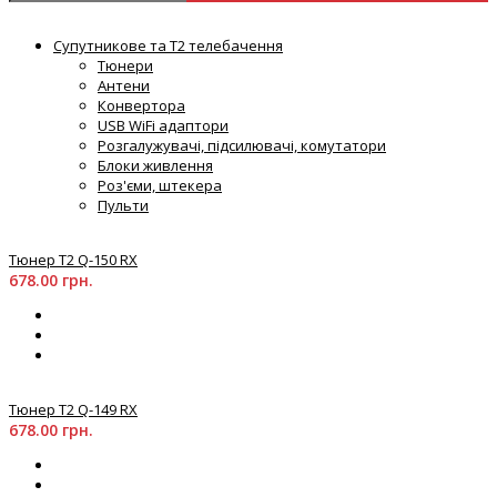
Супутникове та T2 телебачення
Тюнери
Антени
Конвертора
USB WiFi адаптори
Розгалужувачі, підсилювачі, комутатори
Блоки живлення
Роз'єми, штекера
Пульти
Тюнер T2 Q-150 RX
678.00 грн.
Тюнер T2 Q-149 RX
678.00 грн.