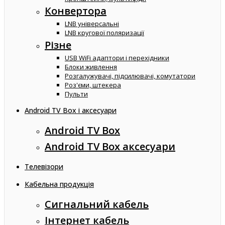
Конвертора
LNB універсальні
LNB кругової поляризації
Різне
USB WiFi адаптори і перехідники
Блоки живлення
Розгалужувачі, підсилювачі, комутатори
Роз'єми, штекера
Пульти
Android TV Box і аксесуари
Android TV Box
Android TV Box аксесуари
Телевізори
Кабельна продукція
Сигнальний кабель
Інтернет кабель