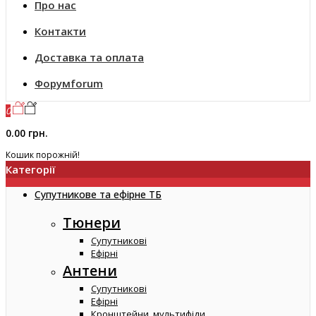
Про нас
Контакти
Доставка та оплата
Форум
forum
0
0.00 грн.
Кошик порожній!
Категорії
Супутникове та ефірне ТБ
Тюнери
Супутникові
Ефірні
Антени
Супутникові
Ефірні
Кронштейни, мультифіди