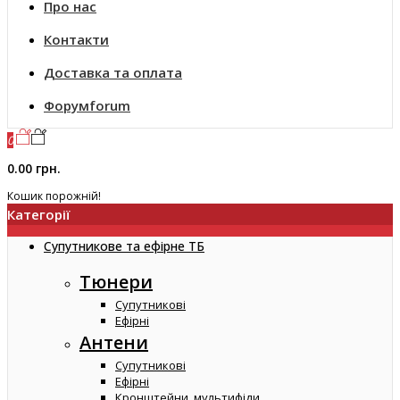
Про нас
Контакти
Доставка та оплата
Форум
forum
0
0.00 грн.
Кошик порожній!
Категорії
Супутникове та ефірне ТБ
Тюнери
Супутникові
Ефірні
Антени
Супутникові
Ефірні
Кронштейни, мультифіди