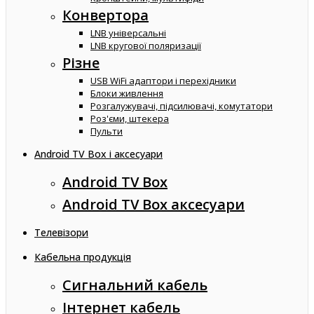
Конвертора
LNB універсальні
LNB кругової поляризації
Різне
USB WiFi адаптори і перехідники
Блоки живлення
Розгалужувачі, підсилювачі, комутатори
Роз'єми, штекера
Пульти
Android TV Box і аксесуари
Android TV Box
Android TV Box аксесуари
Телевізори
Кабельна продукція
Сигнальний кабель
Інтернет кабель