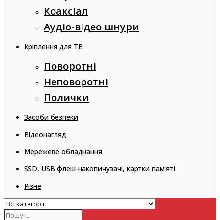
Коаксіал
Аудіо-відео шнури
Кріплення для ТВ
Поворотні
Неповоротні
Полички
Засоби безпеки
Відеонагляд
Мережеве обладнання
SSD, USB флеш-накопичувачі, картки пам'яті
Різне