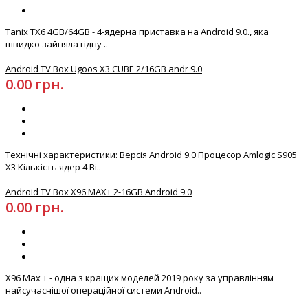
Tanix TX6 4GB/64GB - 4-ядерна приставка на Android 9.0., яка
швидко зайняла гідну ..
Android TV Box Ugoos X3 CUBE 2/16GB andr 9.0
0.00 грн.
Технічні характеристики: Версія Android 9.0 Процесор Amlogic S905
X3 Кількість ядер 4 Ві..
Android TV Box X96 MAX+ 2-16GB Android 9.0
0.00 грн.
X96 Max + - одна з кращих моделей 2019 року за управлінням
найсучаснішої операційної системи Android..