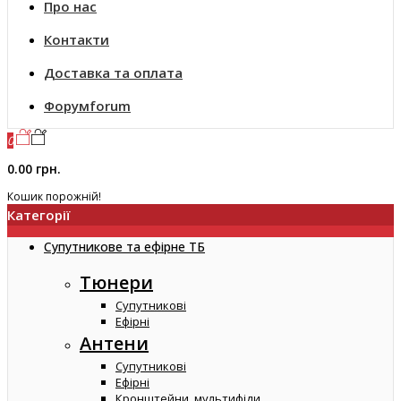
Про нас
Контакти
Доставка та оплата
Форум
forum
0
0.00 грн.
Кошик порожній!
Категорії
Супутникове та ефірне ТБ
Тюнери
Супутникові
Ефірні
Антени
Супутникові
Ефірні
Кронштейни, мультифіди