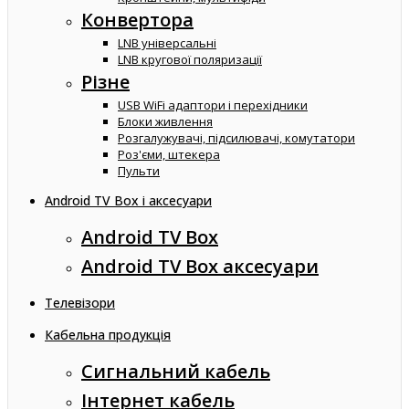
Конвертора
LNB універсальні
LNB кругової поляризації
Різне
USB WiFi адаптори і перехідники
Блоки живлення
Розгалужувачі, підсилювачі, комутатори
Роз'єми, штекера
Пульти
Android TV Box і аксесуари
Android TV Box
Android TV Box аксесуари
Телевізори
Кабельна продукція
Сигнальний кабель
Інтернет кабель