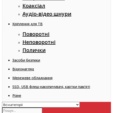
Коаксіал
Аудіо-відео шнури
Кріплення для ТВ
Поворотні
Неповоротні
Полички
Засоби безпеки
Відеонагляд
Мережеве обладнання
SSD, USB флеш-накопичувачі, картки пам'яті
Різне