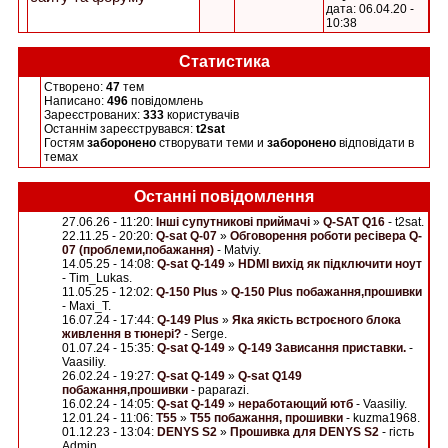
дата: 06.04.20 -
10:38
Статистика
Створено:
47
тем
Написано:
496
повідомлень
Зареєстрованих:
333
користувачів
Останнім зареєструвався:
t2sat
Гостям
заборонено
створувати теми и
заборонено
відповідати в
темах
Останні повідомлення
27.06.26 - 11:20:
Інші супутникові приймачі
»
Q-SAT Q16
- t2sat.
22.11.25 - 20:20:
Q-sat Q-07
»
Обговорення роботи ресівера Q-
07 (проблеми,побажання)
- Matviy.
14.05.25 - 14:08:
Q-sat Q-149
»
HDMI вихід як підключити ноут
- Tim_Lukas.
11.05.25 - 12:02:
Q-150 Plus
»
Q-150 Plus побажання,прошивки
- Maxi_T.
16.07.24 - 17:44:
Q-149 Plus
»
Яка якість встроєного блока
живлення в тюнері?
- Serge.
01.07.24 - 15:35:
Q-sat Q-149
»
Q-149 Зависання приставки.
-
Vaasiliy.
26.02.24 - 19:27:
Q-sat Q-149
»
Q-sat Q149
побажання,прошивки
- paparazi.
16.02.24 - 14:05:
Q-sat Q-149
»
неработающий ютб
- Vaasiliy.
12.01.24 - 11:06:
T55
»
T55 побажання, прошивки
- kuzma1968.
01.12.23 - 13:04:
DENYS S2
»
Прошивка для DENYS S2
- гість
Admin.