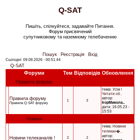
Q-SAT
Пишіть, спілкуйтеся, задавайте Питання.
Форум присвячений
супутниковому та наземному телебаченню
Пошук
Реєстрація
Вхід
Сьогодні: 09.08.2026 - 00:51:44
Q-SAT
Форуми
Тем
Відповідів
Обновлення
Правила форуму
тема:
Усім !
Читати об..
Правила форуму
автор:
1
3
ІгорМикола..
Правила Q-SAT форуму
дата: 16.05.23 -
15:53
Новини
тема:
Новини
телекан�..
автор:
Новини телеканалів !
2
2