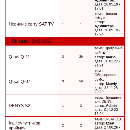
Адміністра..
дата: 26.05.19 -
17:01
тема:
Новини з
свiту с..
автор:
Новини з світу SAT TV
1
1
Адміністра..
дата: 26.05.19 -
17:24
Приймачі DVB-S/S2
тема:
Програмне
забе�..
Q-sat Q-11
3
29
автор:
mario
дата: 16.02.22 -
21:21
тема:
Обговорення
ро�..
Q-sat Q-07
3
50
автор:
Matviy
дата: 22.11.25 -
20:20
тема:
Прошивка
для DENY..
DENYS S2
автор:
Admin
1
3
дата: 01.12.23 -
13:04
тема:
Q-SAT Q16
Інші супутникові
автор:
t2sat
2
2
приймачі
дата: 27.06.26 -