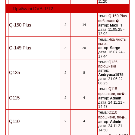
11:20
Приймачі DVB-Т/Т2
тема:
Q-150 Plus
побажанн�..
Q-150 Plus
2
14
автор:
Maxi_T
дата: 11.05.25 -
12:02
тема:
Яка якість
встр..
Q-149 Plus
автор:
Serge
3
20
дата: 16.07.24 -
17:44
тема:
Q135
прlошивки
автор:
Q135
2
8
Andryuxa1975
дата: 21.06.22 -
08:25
тема:
Q115
прошивки, по�..
Q115
2
4
автор:
Admin
дата: 24.11.21 -
14:47
тема:
Q110
прошивки, по�..
Q110
2
4
автор:
Admin
дата: 24.11.21 -
14:50