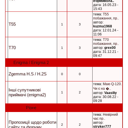
ІгорМикола..
дата: 16.05.23 -
15:43
тема:
T55
побажання, пр..
автор:
T55
1
3
kuzma1968
дата: 12.01.24 -
11:06
тема:
T70
побажання, пр..
T70
автор:
grex00
1
3
дата: 31.12.21 -
09:47
Enigma / Enigma 2
Zgemma H.S / H.2S
0
0
тема:
Маю Q-120.
Чи є на �..
Інші супутникові
1
2
автор:
Vaasiliy
приймачі (enigma2)
дата: 30.08.22 -
09:28
Різне
тема:
Невірний
час пр..
Пропозиції щодо роботи
автор:
2
2
сайту та форуму
stryker777