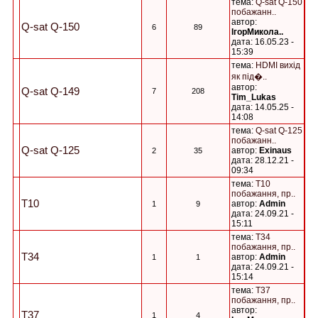
тема:
Q-sat Q-150
побажанн..
автор:
Q-sat Q-150
6
89
ІгорМикола..
дата: 16.05.23 -
15:39
тема:
HDMI вихід
як під�..
автор:
Q-sat Q-149
7
208
Tim_Lukas
дата: 14.05.25 -
14:08
тема:
Q-sat Q-125
побажанн..
Q-sat Q-125
автор:
Exinaus
2
35
дата: 28.12.21 -
09:34
тема:
T10
побажання, пр..
T10
автор:
Admin
1
9
дата: 24.09.21 -
15:11
тема:
T34
побажання, пр..
T34
автор:
Admin
1
1
дата: 24.09.21 -
15:14
тема:
T37
побажання, пр..
автор:
T37
1
4