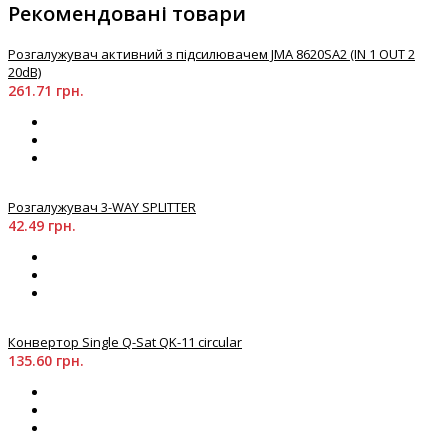
Рекомендовані товари
Розгалужувач активний з підсилювачем JMA 8620SA2 (IN 1 OUT 2
20dB)
261.71 грн.
Розгалужувач 3-WAY SPLITTER
42.49 грн.
Конвертор Single Q-Sat QK-11 circular
135.60 грн.