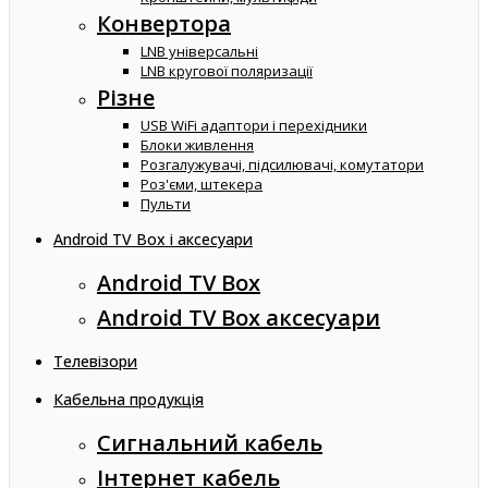
Конвертора
LNB універсальні
LNB кругової поляризації
Різне
USB WiFi адаптори і перехідники
Блоки живлення
Розгалужувачі, підсилювачі, комутатори
Роз'єми, штекера
Пульти
Android TV Box і аксесуари
Android TV Box
Android TV Box аксесуари
Телевізори
Кабельна продукція
Сигнальний кабель
Інтернет кабель