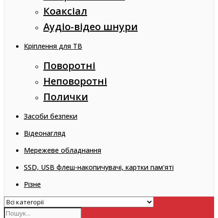
Коаксіал
Аудіо-відео шнури
Кріплення для ТВ
Поворотні
Неповоротні
Полички
Засоби безпеки
Відеонагляд
Мережеве обладнання
SSD, USB флеш-накопичувачі, картки пам'яті
Різне