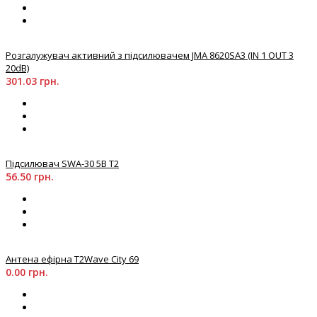
Розгалужувач активний з підсилювачем JMA 8620SA3 (IN 1 OUT 3
20dB)
301.03 грн.
Підсилювач SWA-30 5В T2
56.50 грн.
Антена ефірна Т2Wave City 69
0.00 грн.