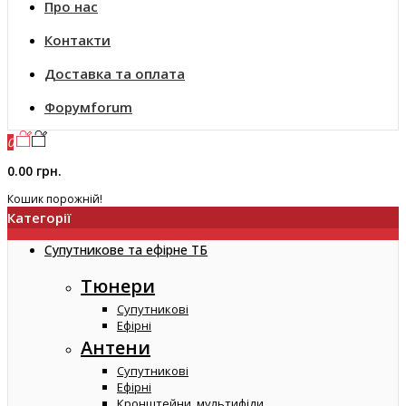
Про нас
Контакти
Доставка та оплата
Форум
forum
0
0.00 грн.
Кошик порожній!
Категорії
Супутникове та ефірне ТБ
Тюнери
Супутникові
Ефірні
Антени
Супутникові
Ефірні
Кронштейни, мультифіди