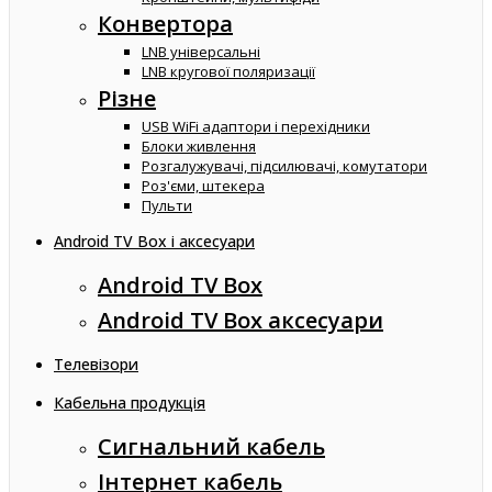
Конвертора
LNB універсальні
LNB кругової поляризації
Різне
USB WiFi адаптори і перехідники
Блоки живлення
Розгалужувачі, підсилювачі, комутатори
Роз'єми, штекера
Пульти
Android TV Box і аксесуари
Android TV Box
Android TV Box аксесуари
Телевізори
Кабельна продукція
Сигнальний кабель
Інтернет кабель