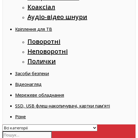
Коаксіал
Аудіо-відео шнури
Кріплення для ТВ
Поворотні
Неповоротні
Полички
Засоби безпеки
Відеонагляд
Мережеве обладнання
SSD, USB флеш-накопичувачі, картки пам'яті
Різне