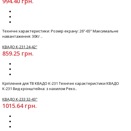
994.40 грн.
Технічні характеристики: Розмір екрану: 26”-65” Максимальне
навантаження: 30Кг ..
КВАДО К-231 24-42″
859.25 грн.
Кріплення для ТВ КВАДО К-231 Технічні характеристики КВАДО
К-231 Вид кронштейна: з нахилом Реко..
КВАДО К-233 32-43"
1015.64 грн.