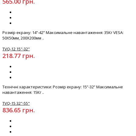
565.00 грн.
Розмір екрану: 14”-42” Максимальне навантаження: 35Кг VESA:
50X50мм, 200X200мм ..
TVQ-12 15"-32"
218.77 грн.
Технічні характеристики: Розмір екрану: 15”-32” Максимальне
навантаження: 15Кг ..
TVQ-15 32"-55"
836.65 грн.