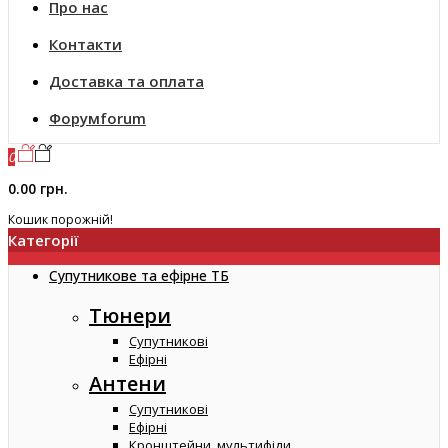
Про нас
Контакти
Доставка та оплата
Форум
forum
0
0.00 грн.
Кошик порожній!
Категорії
Супутникове та ефірне ТБ
Тюнери
Супутникові
Ефірні
Антени
Супутникові
Ефірні
Кронштейни, мультифіди