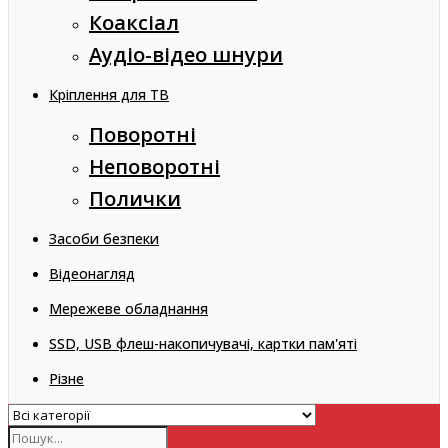
Коаксіал
Аудіо-відео шнури
Кріплення для ТВ
Поворотні
Неповоротні
Полички
Засоби безпеки
Відеонагляд
Мережеве обладнання
SSD, USB флеш-накопичувачі, картки пам'яті
Різне