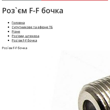
Роз`єм F-F бочка
Головна
Супутникове та ефірне ТБ
Різне
Роз'єми, штекера
Роз`єм F-F бочка
Роз`єм F-F бочка