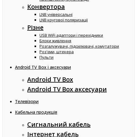
Конвертора
LNB універсальні
LNB кругової поляризації
Різне
USB WiFi адаптори і перехідники
Блоки живлення
Розгалужувачі, підсилювачі, комутатори
Роз'єми, штекера
Пульти
Android TV Box і аксесуари
Android TV Box
Android TV Box аксесуари
Телевізори
Кабельна продукція
Сигнальний кабель
Інтернет кабель