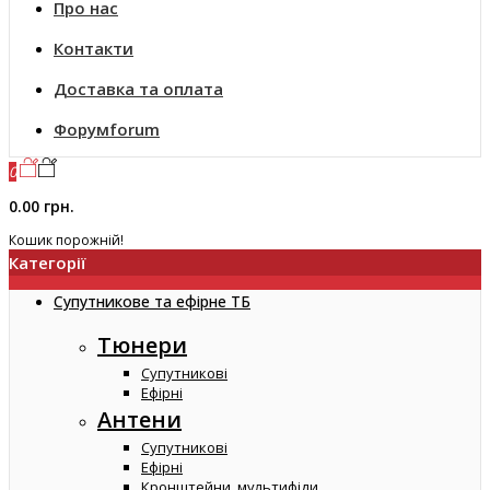
Про нас
Контакти
Доставка та оплата
Форум
forum
0
0.00 грн.
Кошик порожній!
Категорії
Супутникове та ефірне ТБ
Тюнери
Супутникові
Ефірні
Антени
Супутникові
Ефірні
Кронштейни, мультифіди