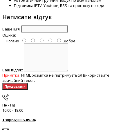
Автоматичний і ручний пошук по всім каналам
Підтримка IPTV, Youtube, RSS та прогнозу погоди
Написати відгук
Ваше ім'я:
Оцінка:
Погано
Добре
Ваш відгук:
Примітка:
HTML розмітка не підтримується! Використайте
звичайний текст.
Продовжити
Пн - Нд
10:00 - 18:00
+38(097) 006-09-94