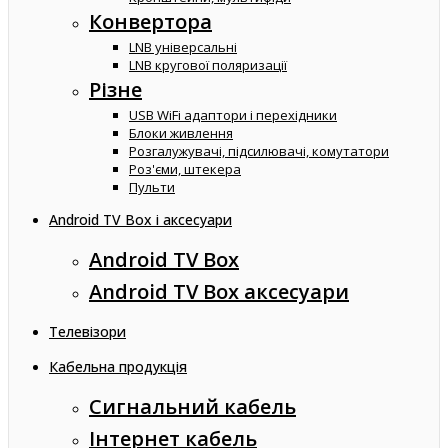
Конвертора
LNB універсальні
LNB кругової поляризації
Різне
USB WiFi адаптори і перехідники
Блоки живлення
Розгалужувачі, підсилювачі, комутатори
Роз'єми, штекера
Пульти
Android TV Box і аксесуари
Android TV Box
Android TV Box аксесуари
Телевізори
Кабельна продукція
Сигнальний кабель
Інтернет кабель