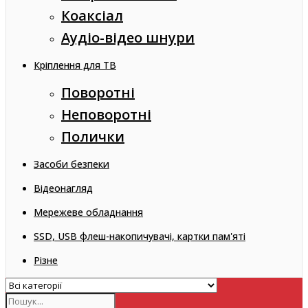
Коаксіал
Аудіо-відео шнури
Кріплення для ТВ
Поворотні
Неповоротні
Полички
Засоби безпеки
Відеонагляд
Мережеве обладнання
SSD, USB флеш-накопичувачі, картки пам'яті
Різне