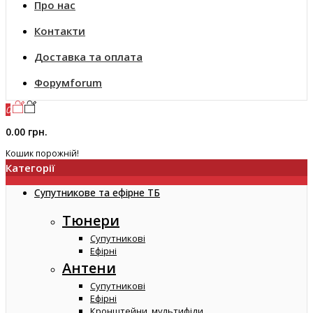
Про нас
Контакти
Доставка та оплата
Форум
forum
0
0.00 грн.
Кошик порожній!
Категорії
Супутникове та ефірне ТБ
Тюнери
Супутникові
Ефірні
Антени
Супутникові
Ефірні
Кронштейни, мультифіди