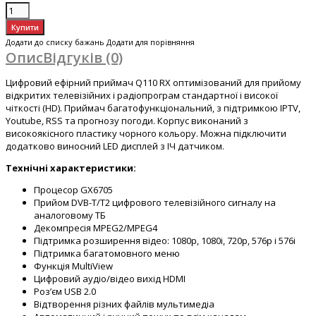
Додати до списку бажань
Додати для порівняння
Опис
Відгуків (0)
Цифровий ефірний приймач Q110 RX оптимізований для прийому
відкритих телевізійних і радіопрограм стандартної і високої
чіткості (HD). Приймач багатофункціональний, з підтримкою IPTV,
Youtube, RSS та прогнозу погоди. Корпус виконаний з
високоякісного пластику чорного кольору. Можна підключити
додатково виносний LED дисплей з ІЧ датчиком.
Технічні характеристики:
Процесор GX6705
Прийом DVB-T/T2 цифрового телевізійного сигналу на
аналоговому ТБ
Декомпресія MPEG2/MPEG4
Підтримка розширення відео: 1080p, 1080i, 720p, 576p і 576i
Підтримка багатомовного меню
Функція MultiView
Цифровий аудіо/відео вихід HDMI
Роз’єм USB 2.0
Відтворення різних файлів мультимедіа