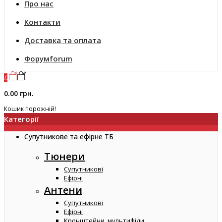
Про нас
Контакти
Доставка та оплата
Форум
forum
0
0.00 грн.
Кошик порожній!
Категорії
Супутникове та ефірне ТБ
Тюнери
Супутникові
Ефірні
Антени
Супутникові
Ефірні
Кронштейни, мультифіди