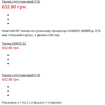
Тюнер супутниковий Q16
632.80 грн.
Новітній HD тюнер на сучасному процесорі GX6605S (600МГц). Q16
має стильний корпус, з двома USB пор..
Тюнер DENYS S2
632.80 грн.
Тюнер супутниковий Q16
632.80 грн.
Показано з 1 по 2 з 2 (всього 1 сторінок)