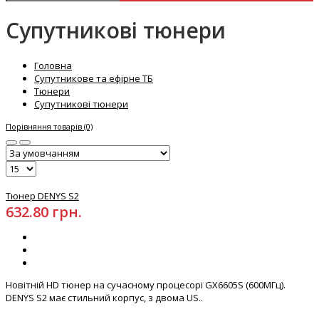
Супутникові тюнери
Головна
Супутникове та ефірне ТБ
Тюнери
Супутникові тюнери
Порівняння товарів (0)
Тюнер DENYS S2
632.80 грн.
Новітній HD тюнер на сучасному процесорі GX6605S (600МГц).
DENYS S2 має стильний корпус, з двома US..