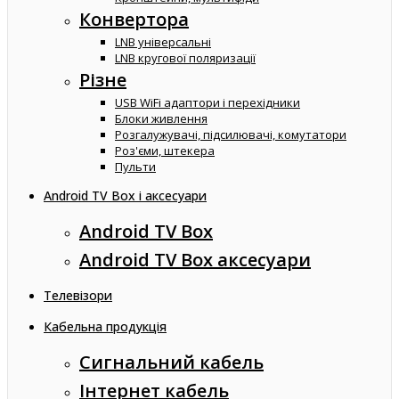
Конвертора
LNB універсальні
LNB кругової поляризації
Різне
USB WiFi адаптори і перехідники
Блоки живлення
Розгалужувачі, підсилювачі, комутатори
Роз'єми, штекера
Пульти
Android TV Box і аксесуари
Android TV Box
Android TV Box аксесуари
Телевізори
Кабельна продукція
Сигнальний кабель
Інтернет кабель