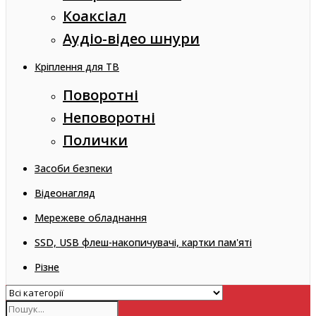
Коаксіал
Аудіо-відео шнури
Кріплення для ТВ
Поворотні
Неповоротні
Полички
Засоби безпеки
Відеонагляд
Мережеве обладнання
SSD, USB флеш-накопичувачі, картки пам'яті
Різне