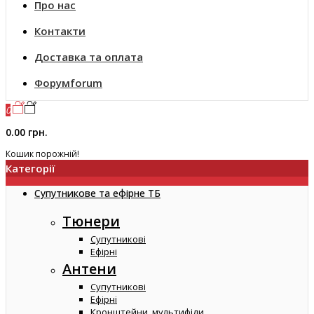
Про нас
Контакти
Доставка та оплата
Форум
forum
0
0.00 грн.
Кошик порожній!
Категорії
Супутникове та ефірне ТБ
Тюнери
Супутникові
Ефірні
Антени
Супутникові
Ефірні
Кронштейни, мультифіди