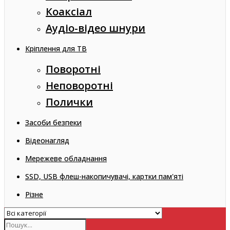
Коаксіал
Аудіо-відео шнури
Кріплення для ТВ
Поворотні
Неповоротні
Полички
Засоби безпеки
Відеонагляд
Мережеве обладнання
SSD, USB флеш-накопичувачі, картки пам'яті
Різне