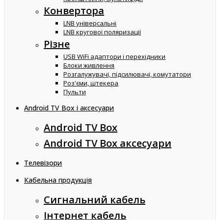
Конвертора
LNB універсальні
LNB кругової поляризації
Різне
USB WiFi адаптори і перехідники
Блоки живлення
Розгалужувачі, підсилювачі, комутатори
Роз'єми, штекера
Пульти
Android TV Box і аксесуари
Android TV Box
Android TV Box аксесуари
Телевізори
Кабельна продукція
Сигнальний кабель
Інтернет кабель