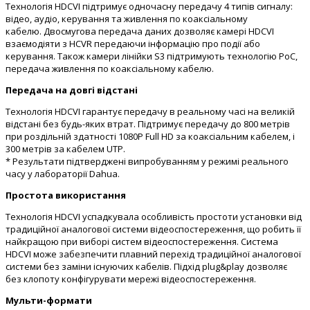
Технологія HDCVI підтримує одночасну передачу 4 типів сигналу:
відео, аудіо, керування та живлення по коаксіальному
кабелю. Двосмугова передача даних дозволяє камері HDCVI
взаємодіяти з HCVR передаючи інформацію про події або
керування. Також камери лінійки S3 підтримують технологію PoC,
передача живлення по коаксіальному кабелю.
Передача на довгі відстані
Технологія HDCVI гарантує передачу в реальному часі на великій
відстані без будь-яких втрат. Підтримує передачу до 800 метрів
при роздільній здатності 1080P Full HD за коаксіальним кабелем, і
300 метрів за кабелем UTP.
* Результати підтверджені випробуванням у режимі реального
часу у лабораторії Dahua.
Простота використання
Технологія HDCVI успадкувала особливість простоти установки від
традиційної аналогової системи відеоспостереження, що робить її
найкращою при виборі систем відеоспостереження. Система
HDCVI може забезпечити плавний перехід традиційної аналогової
системи без заміни існуючих кабелів. Підхід plug&play дозволяє
без клопоту конфігурувати мережі відеоспостереження.
Мульти-формати