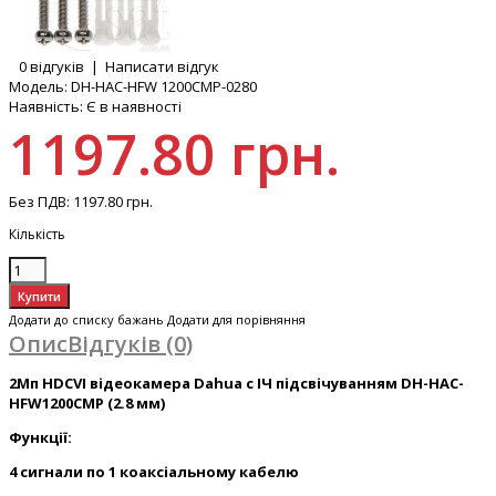
0 відгуків
|
Написати відгук
Модель:
DH-HAC-HFW 1200CMP-0280
Наявність:
Є в наявності
1197.80 грн.
Без ПДВ:
1197.80 грн.
Кількість
Додати до списку бажань
Додати для порівняння
Опис
Відгуків (0)
2Mп HDCVI відеокамера Dahua c ІЧ підсвічуванням DH-HAC-
HFW1200CMP (2.8 мм)
Функції:
4 сигнали по 1 коаксіальному кабелю