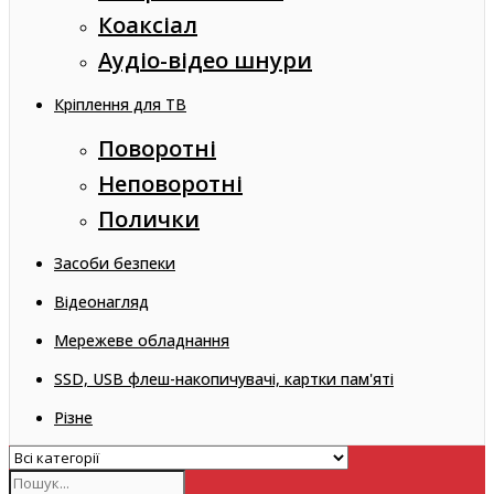
Коаксіал
Аудіо-відео шнури
Кріплення для ТВ
Поворотні
Неповоротні
Полички
Засоби безпеки
Відеонагляд
Мережеве обладнання
SSD, USB флеш-накопичувачі, картки пам'яті
Різне