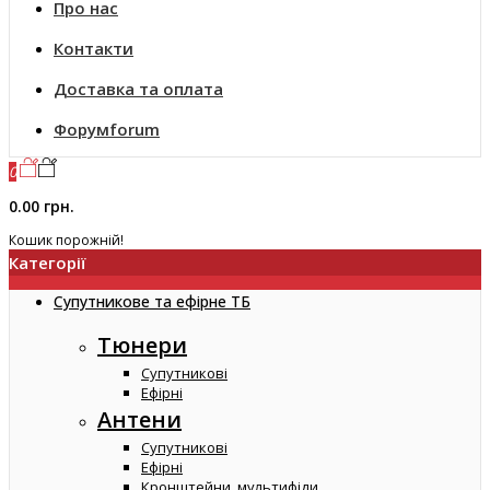
Про нас
Контакти
Доставка та оплата
Форум
forum
0
0.00 грн.
Кошик порожній!
Категорії
Супутникове та ефірне ТБ
Тюнери
Супутникові
Ефірні
Антени
Супутникові
Ефірні
Кронштейни, мультифіди