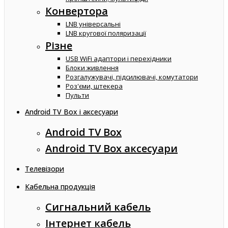
Конвертора
LNB універсальні
LNB кругової поляризації
Різне
USB WiFi адаптори і перехідники
Блоки живлення
Розгалужувачі, підсилювачі, комутатори
Роз'єми, штекера
Пульти
Android TV Box і аксесуари
Android TV Box
Android TV Box аксесуари
Телевізори
Кабельна продукція
Сигнальний кабель
Інтернет кабель