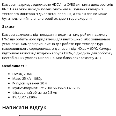
Камера підтримує одночасно HDCVI та CVBS сигнал із двох роз'ємів
BNC. Незалежні виходи полегшують налаштування камери з
тестового монітора під час встановлення, а також сигнал може
бути поділений на аналоговий вхід монітора охорони.
Захист
Камера захищена від попадання води та пилу рейтинг захисту
IP67, що робить його придатним для внутрішньої або зовнішньої
установки. Камера призначена для роботи при температурі
навколишнього середовища, в діапазоні від -40 до + 60°С. Камера
підтримує захист від вхідної напруги ±30%, підходить для роботи у
нестабільних умовах живлення. Має блискавкозахист у 4кВ.
Особливості:
DWDR, 2DNR
Макс. 25 к/с -1080р
ІЧ підсвічування 30 м
Мультиформатність HDCVI/TVI/AHD/CVBS
Фіксований об'єктив 2.8 мм
IP67, DC12±30%
Написати відгук