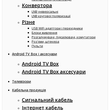
Конвертора
LNB універсальні
LNB кругової поляризації
Різне
USB WiFi адаптори і перехідники
Блоки живлення
Розгалужувачі, підсилювачі, комутатори
Роз'єми, штекера
Пульти
Android TV Box і аксесуари
Android TV Box
Android TV Box аксесуари
Телевізори
Кабельна продукція
Сигнальний кабель
Інтернет кабель