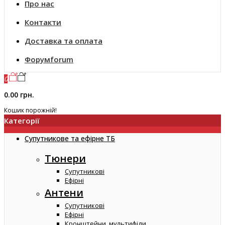
Про нас
Контакти
Доставка та оплата
Форум
forum
0
0.00 грн.
Кошик порожній!
Категорії
Супутникове та ефірне ТБ
Тюнери
Супутникові
Ефірні
Антени
Супутникові
Ефірні
Кронштейни, мультифіди