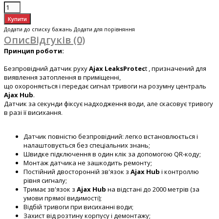
Додати до списку бажань
Додати для порівняння
Опис
Відгуків (0)
Принцип роботи:
Безпровідний датчик руху
Ajax LeaksProtec
t
, призначений для
виявлення затоплення в приміщенні,
що охороняється і передає сигнал тривоги на розумну централь
Ajax Hub
.
Датчик за секунди фіксує надходження води, але скасовує тривогу
в разі її висихання.
Датчик повністю безпровідний: легко встановлюється і
налаштовується без спеціальних знань;
Швидке підключення в один клік за допомогою QR-коду;
Монтаж датчика не зашкодить ремонту;
Постійний двосторонній зв'язок з
Ajax Hub
і контроллю
рівня сигналу;
Тримає зв'язок з
Ajax Hub
на відстані до 2000 метрів (за
умови прямої видимості);
Відбій тривоги при висиханні води;
Захист від розтину корпусу і демонтажу;