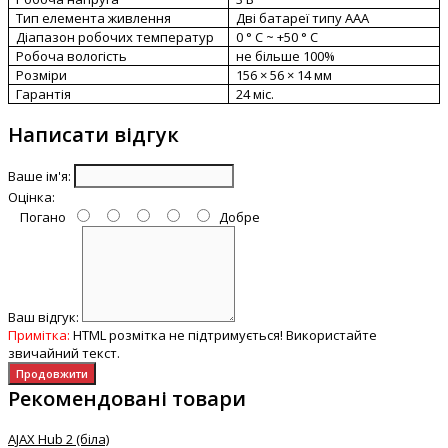
Тип елемента живлення
Дві б
атареї типу
АА
A
Діапазон робочих температур
0 ° С ~ +50 ° С
Робоча вологість
не більше 100%
Розміри
156 × 56 × 14 мм
Гарантія
24 міс.
Написати відгук
Ваше ім'я:
Оцінка:
Погано
Добре
Ваш відгук:
Примітка:
HTML розмітка не підтримується! Використайте
звичайний текст.
Продовжити
Рекомендовані товари
AJAX Hub 2 (біла)