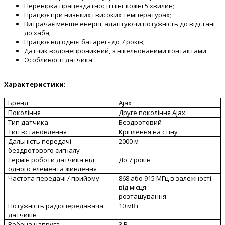
Перевірка працездатності пінг кожні 5 хвилин;
Працює при низьких і високих температурах;
Витрачає менше енергії, адаптуючи потужність до відстані
до хаба;
Працює від однієї батареї - до 7 років;
Датчик водонепроникний, з нікельованими контактами.
Особливості датчика:
Характеристики:
Бренд
Ajax
Покоління
Друге покоління Ajax
Тип датчика
Бездротовий
Тип встановлення
Кріплення на стіну
Дальність передачі
20
00 м
бездротового сигналу
Термін роботи датчика від
До 7
років
одного елемента живлення
Частота передачі / прийому
868 або 915 МГц в залежності
від місця
розташування
Потужність радіопередавача
10 мВт
датчиків
Робоча напруга
3 В