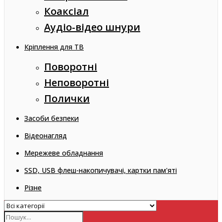
Коаксіал
Аудіо-відео шнури
Кріплення для ТВ
Поворотні
Неповоротні
Полички
Засоби безпеки
Відеонагляд
Мережеве обладнання
SSD, USB флеш-накопичувачі, картки пам'яті
Різне