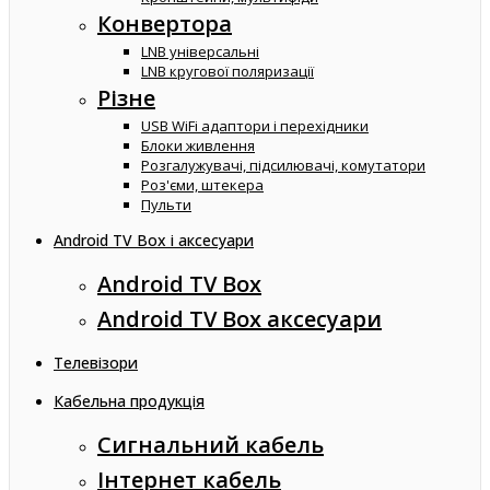
Конвертора
LNB універсальні
LNB кругової поляризації
Різне
USB WiFi адаптори і перехідники
Блоки живлення
Розгалужувачі, підсилювачі, комутатори
Роз'єми, штекера
Пульти
Android TV Box і аксесуари
Android TV Box
Android TV Box аксесуари
Телевізори
Кабельна продукція
Сигнальний кабель
Інтернет кабель