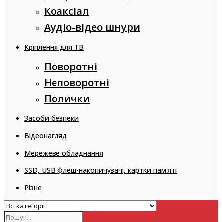
Коаксіал
Аудіо-відео шнури
Кріплення для ТВ
Поворотні
Неповоротні
Полички
Засоби безпеки
Відеонагляд
Мережеве обладнання
SSD, USB флеш-накопичувачі, картки пам'яті
Різне