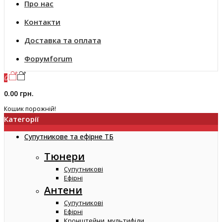
Про нас
Контакти
Доставка та оплата
Форум
forum
0
0.00 грн.
Кошик порожній!
Категорії
Супутникове та ефірне ТБ
Тюнери
Супутникові
Ефірні
Антени
Супутникові
Ефірні
Кронштейни, мультифіди